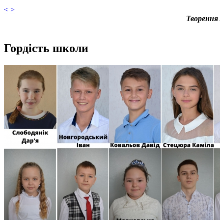
<
>
Творення 
Гордість школи