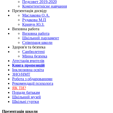
Педсовет 2019-2020
Компетентнісне навчання
Презентація досвіду
Маслакова О.А.
Рудакова М.П
Кривун Ю.З.
Виховна работа
Виховна работа
Шкільний парламент
Співпраця школи
Здоров'я та безпека
Санбюлетені
Мінна безпека
Атестація вчителів
Книга пропозицій
Інклюзивна освіта
ЗНО/НМТ
Робота з обдарованими
Рекомендації психолога
ЯК ТИ?
Поради батькам
Шкільний музей
Шкільні гуртки
Презентація школи