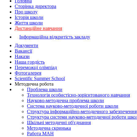
Головна
Сторінка директора
Про школу
Історія школи
Життя школи
Дистанційне навчання
Інформаційна відкритість закладу
Документи
Вакансії
Накази
Наша гордість
Переможці олімпіад
Фотогалерея
Scientific Summer School
Методична робота
Проблема школи
Технологія особистісно-зорієнтованого навчання
Науково-методична проблема школи
Система науково-методичної роботи школи
Структура інформаційно-методичного забезпечення
Структура системи науково-методичної роботи шко
Шкільні методичні об'єднання
Методична скринька
Работа МАН