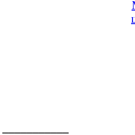
___________