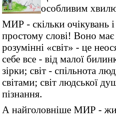
особливим хвилю
МИР - скільки очікувань і
простому слові! Воно має
розумінні «світ» - це нео
себе все - від малої билин
зірки; світ - спільнота лю
світами; світ людської душ
пізнання.
А найголовніше МИР - житт