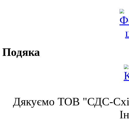
Подяка
Дякуємо ТОВ "СДС-Схід
І