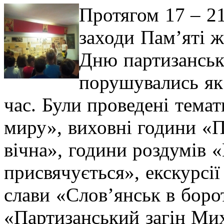
Протягом 17 – 2
заходи Пам’яті 
Дню партизансько
порушувались як 
час. Були проведені тема
миру», виховні години «
вічна», години роздумів 
присвячується», екскурсі
слави «Слов’янськ в боро
«Партизанський загін Мих