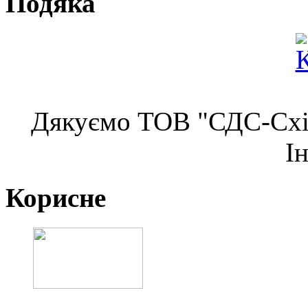
Подяка
Дякуємо ТОВ "СДС-Схід
І
Корисне